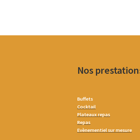
Nos prestation
Buffets
Cocktail
Plateaux repas
Repas
Evènementiel sur mesure