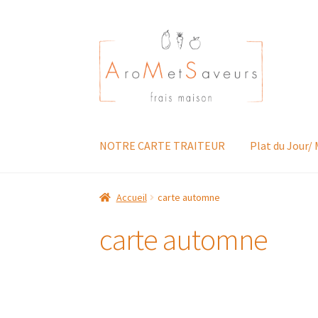
Aller
Aller
à
au
la
contenu
navigation
NOTRE CARTE TRAITEUR
Plat du Jour/
Accueil
carte automne
carte automne