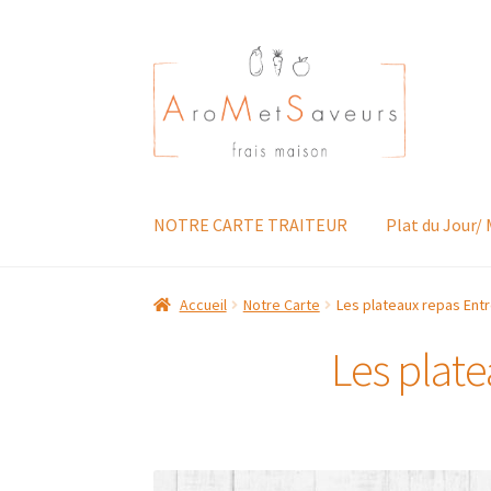
Aller
Aller
à
au
la
contenu
navigation
NOTRE CARTE TRAITEUR
Plat du Jour/
Accueil
Notre Carte
Les plateaux repas Entr
Les plate