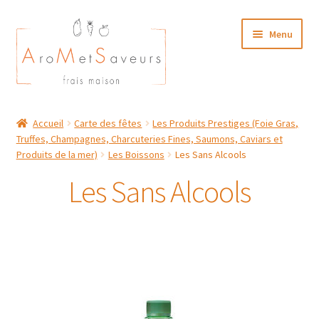
Aller
Aller
Menu
à
au
la
contenu
navigation
NOTRE CARTE TRAITEUR
Accueil
Carte des fêtes
Les Produits Prestiges (Foie Gras,
Truffes, Champagnes, Charcuteries Fines, Saumons, Caviars et
Plat du Jour/ Menu Week end
Produits de la mer)
Les Boissons
Les Sans Alcools
NOS BOUTIQUES
Les Sans Alcools
MON COMPTE