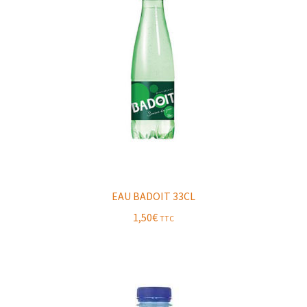
EAU BADOIT 33CL
1,50
€
TTC