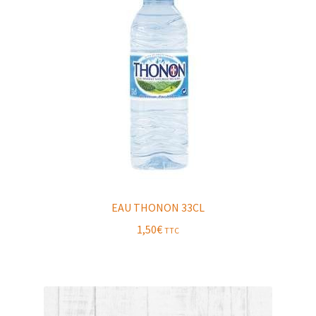
EAU THONON 33CL
1,50
€
TTC