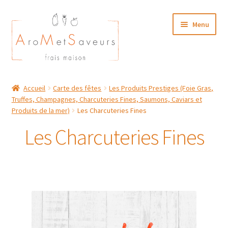
Aller
Aller
Menu
à
au
la
contenu
navigation
NOTRE CARTE TRAITEUR
Accueil
Carte des fêtes
Les Produits Prestiges (Foie Gras,
Truffes, Champagnes, Charcuteries Fines, Saumons, Caviars et
Plat du Jour/ Menu Week end
Produits de la mer)
Les Charcuteries Fines
NOS BOUTIQUES
Les Charcuteries Fines
MON COMPTE