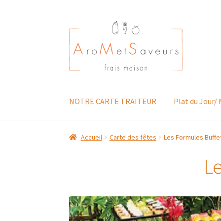
Aller
Aller
à
au
la
contenu
navigation
NOTRE CARTE TRAITEUR
Plat du Jour/
Accueil
Carte des fêtes
Les Formules Buffet
Le