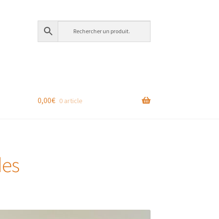
0,00
€
0 article
des