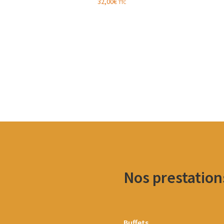
32,00
€
TTC
Nos prestation
Buffets