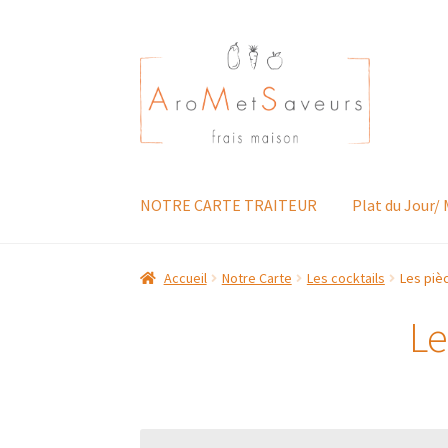
Aller
Aller
à
au
la
contenu
navigation
NOTRE CARTE TRAITEUR
Plat du Jour/
Accueil
Notre Carte
Les cocktails
Les piè
Le