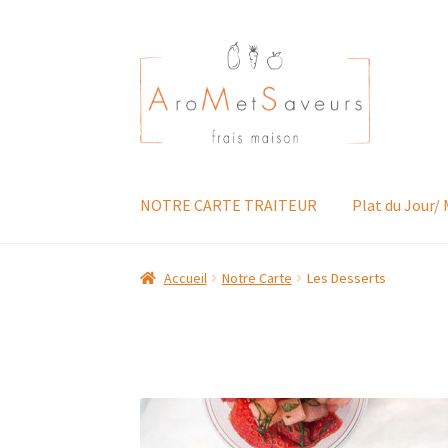
Aller
Aller
à
au
la
contenu
navigation
NOTRE CARTE TRAITEUR
Plat du Jour/
Accueil
Notre Carte
Les Desserts