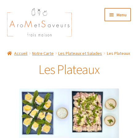
Aller
Aller
Menu
à
au
la
contenu
navigation
NOTRE CARTE TRAITEUR
Accueil
Notre Carte
Les Plateaux et Salades
Les Plateaux
Plat du Jour/ Menu Week end
Les Plateaux
NOS BOUTIQUES
MON COMPTE