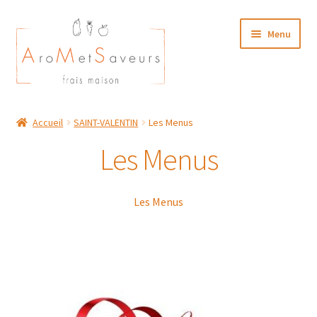
Aller
Aller
Menu
à
au
la
contenu
navigation
NOTRE CARTE TRAITEUR
Accueil
SAINT-VALENTIN
Les Menus
Plat du Jour/ Menu Week end
Les Menus
NOS BOUTIQUES
Les Menus
MON COMPTE