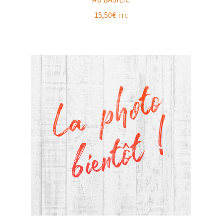
15,50
€
TTC