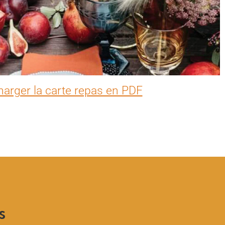
harger la carte repas en PDF
s