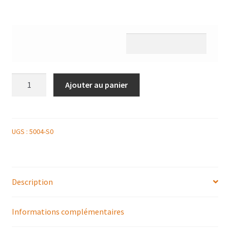
quantité
Ajouter au panier
de
PLATEAU
DOUCEURS
SUCRÉES
UGS :
5004-S0
48P
JULES
DUPRÉ
Description
Informations complémentaires