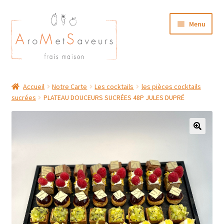
Aller
Aller
Menu
à
au
la
contenu
navigation
NOTRE CARTE TRAITEUR
Accueil
Notre Carte
Les cocktails
les pièces cocktails
sucrées
PLATEAU DOUCEURS SUCRÉES 48P JULES DUPRÉ
Plat du Jour/ Menu Week end
NOS BOUTIQUES
MON COMPTE