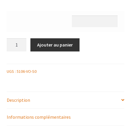
quantité
Ajouter au panier
de
PLATEAU
DE
16
UGS :
5106-VO-S0
MINI
CLUB
SANDWICH
Description
VOLAILLE
Informations complémentaires