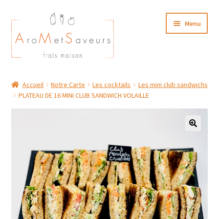
Aller
Aller
Menu
à
au
la
contenu
navigation
NOTRE CARTE TRAITEUR
Accueil
Notre Carte
Les cocktails
Les mini club sandwichs
PLATEAU DE 16 MINI CLUB SANDWICH VOLAILLE
Plat du Jour/ Menu Week end
NOS BOUTIQUES
MON COMPTE