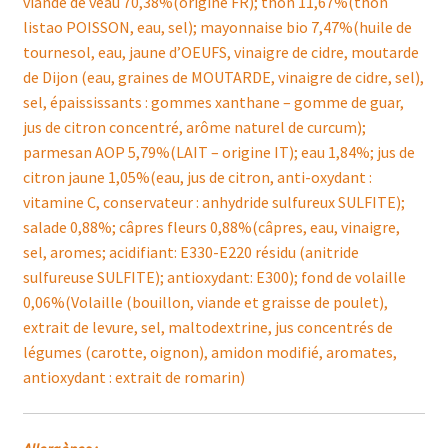
viande de veau 70,38%(origine FR); thon 11,67%(thon
listao POISSON, eau, sel); mayonnaise bio 7,47%(huile de
tournesol, eau, jaune d’OEUFS, vinaigre de cidre, moutarde
de Dijon (eau, graines de MOUTARDE, vinaigre de cidre, sel),
sel, épaississants : gommes xanthane – gomme de guar,
jus de citron concentré, arôme naturel de curcum);
parmesan AOP 5,79%(LAIT – origine IT); eau 1,84%; jus de
citron jaune 1,05%(eau, jus de citron, anti-oxydant :
vitamine C, conservateur : anhydride sulfureux SULFITE);
salade 0,88%; câpres fleurs 0,88%(câpres, eau, vinaigre,
sel, aromes; acidifiant: E330-E220 résidu (anitride
sulfureuse SULFITE); antioxydant: E300); fond de volaille
0,06%(Volaille (bouillon, viande et graisse de poulet),
extrait de levure, sel, maltodextrine, jus concentrés de
légumes (carotte, oignon), amidon modifié, aromates,
antioxydant : extrait de romarin)