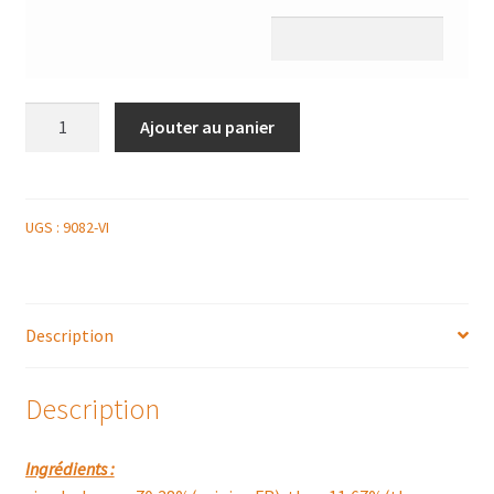
quantité
Ajouter au panier
de
1/2
PLATEAU
DE
UGS :
9082-VI
VEAU
SAUCE
TONATO
Description
Description
Ingrédients :