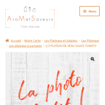
Aller
Aller
Menu
à
au
la
contenu
navigation
NOTRE CARTE TRAITEUR
Accueil
Notre Carte
Les Plateaux et Salades
Les Plateaux
Les plateaux à partager
1/2 PLATEAU DE VEAU SAUCE TONATO
Plat du Jour/ Menu Week end
NOS BOUTIQUES
MON COMPTE