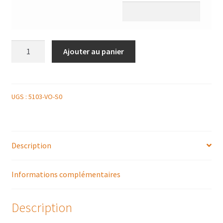
quantité
Ajouter au panier
de
PLATEAU
DE
8
UGS :
5103-VO-S0
MINI
CLUB
SANDWICH
Description
VOLAILLE
Informations complémentaires
Description