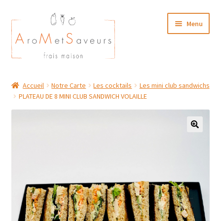
Aller
Aller
Menu
à
au
la
contenu
navigation
NOTRE CARTE TRAITEUR
Accueil
Notre Carte
Les cocktails
Les mini club sandwichs
PLATEAU DE 8 MINI CLUB SANDWICH VOLAILLE
Plat du Jour/ Menu Week end
NOS BOUTIQUES
MON COMPTE