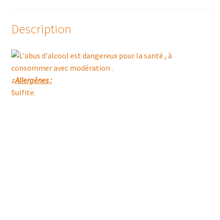
2020
Description
z
Allergènes :
Sulfite.