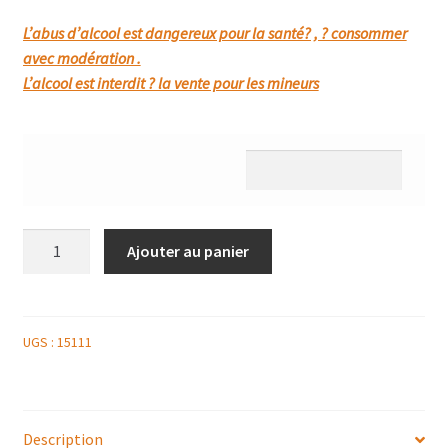
L’abus d’alcool est dangereux pour la santé? , ? consommer
avec modération .
L’alcool est interdit ? la vente pour les mineurs
quantité
Ajouter au panier
de
ANJOU
VILLAGES
ROUGE
UGS :
15111
DOMAINE
DU
PETIT
Description
CLOCHER