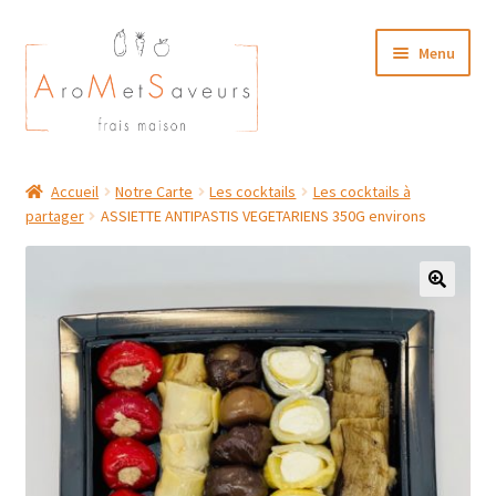
Aller
Aller
Menu
à
au
la
contenu
navigation
NOTRE CARTE TRAITEUR
Accueil
Notre Carte
Les cocktails
Les cocktails à
partager
ASSIETTE ANTIPASTIS VEGETARIENS 350G environs
Plat du Jour/ Menu Week end
NOS BOUTIQUES
MON COMPTE