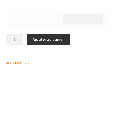
quantité
Ajouter au panier
de
ASSIETTE
ANTIPASTIS
VEGETARIENS
UGS :
15053-VG
350G
environs