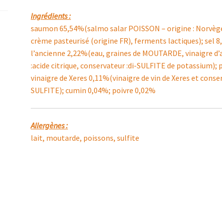
Ingrédients :
saumon 65,54%(salmo salar POISSON – origine : Norvèg
crème pasteurisé (origine FR), ferments lactiques); sel 
l’ancienne 2,22%(eau, graines de MOUTARDE, vinaigre d’alco
:acide citrique, conservateur :di-SULFITE de potassium);
vinaigre de Xeres 0,11%(vinaigre de vin de Xeres et cons
SULFITE); cumin 0,04%; poivre 0,02%
Allergènes :
lait, moutarde, poissons, sulfite