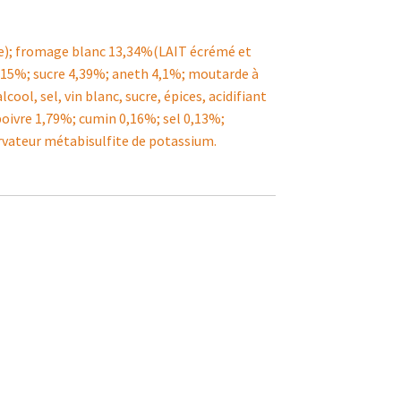
e); fromage blanc 13,34%(LAIT écrémé et
8,15%; sucre 4,39%; aneth 4,1%; moutarde à
ol, sel, vin blanc, sucre, épices, acidifiant
 poivre 1,79%; cumin 0,16%; sel 0,13%;
ervateur métabisulfite de potassium.