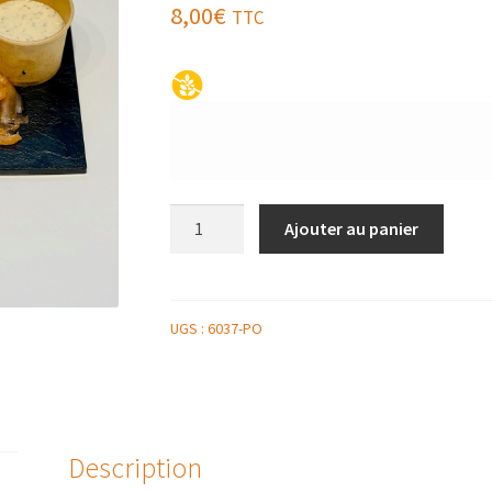
8,00
€
TTC
quantité
Ajouter au panier
de
ASSIETTE
DE
SAUMON
UGS :
6037-PO
MARINÉ
SAUCE
GRAVELAX
Description