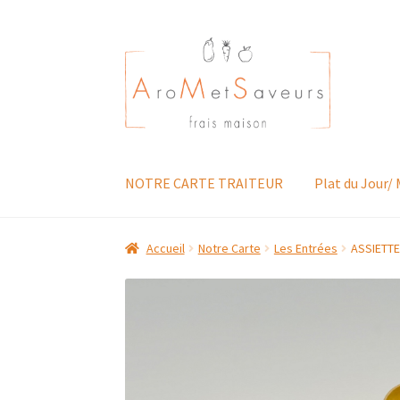
Aller
Aller
à
au
la
contenu
navigation
NOTRE CARTE TRAITEUR
Plat du Jour/
Accueil
Notre Carte
Les Entrées
ASSIETT