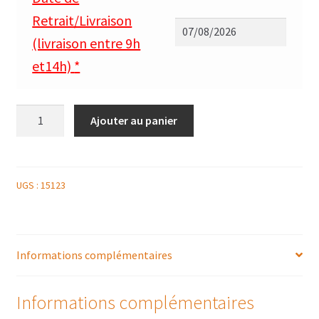
Retrait/Livraison
(livraison entre 9h
et14h)
*
quantité
Ajouter au panier
de
BARQUETTE
DE
TÊTE
UGS :
15123
DE
MOINE
100G
Informations complémentaires
Informations complémentaires