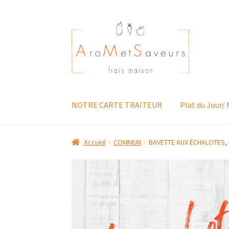
Aller
Aller
à
au
la
contenu
navigation
NOTRE CARTE TRAITEUR
Plat du Jour/
Accueil
COMMUN
BAVETTE AUX ÉCHALOTES, 