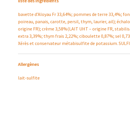
liste des ingrédients
bavette d’Aloyau Fr 33,64%; pommes de terre 33,4%; fond
poireau, panais, carotte, persil, thym, laurier, ail); éch
origine FR); crème 3,58%(LAIT UHT – origine FR, stabilisa
extra 3,39%; thym frais 2,22%; ciboulette 0,87%; sel 0,73
Xérès et conservateur métabisulfite de potassium. SULFI
Allergènes
lait-sulfite