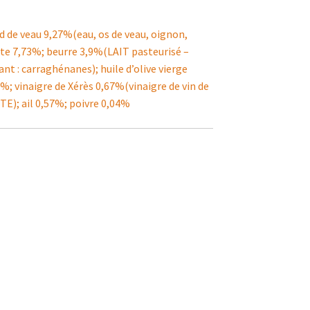
 de veau 9,27%(eau, os de veau, oignon,
alote 7,73%; beurre 3,9%(LAIT pasteurisé –
nt : carraghénanes); huile d’olive vierge
%; vinaigre de Xérès 0,67%(vinaigre de vin de
TE); ail 0,57%; poivre 0,04%