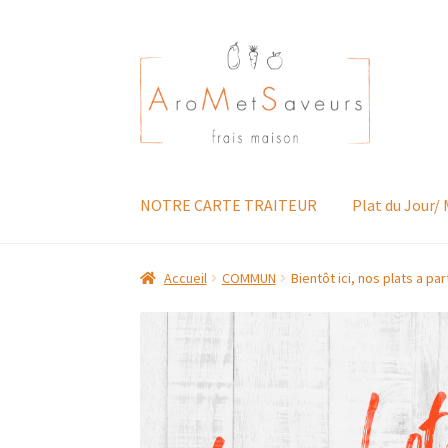
Aller
Aller
à
au
la
contenu
navigation
NOTRE CARTE TRAITEUR
Plat du Jour/
Accueil
COMMUN
Bientôt ici, nos plats a par