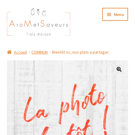
Aller
Aller
Menu
à
au
la
contenu
navigation
NOTRE CARTE TRAITEUR
Accueil
COMMUN
Bientôt ici, nos plats a partager.
Plat du Jour/ Menu Week end
NOS BOUTIQUES
MON COMPTE