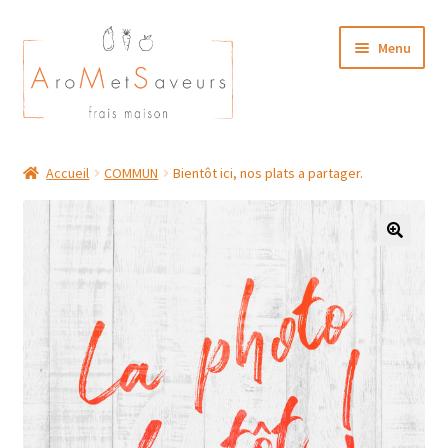
Aller
Aller
Menu
à
au
la
contenu
navigation
NOTRE CARTE TRAITEUR
Accueil
COMMUN
Bientôt ici, nos plats a partager.
Plat du Jour/ Menu Week end
NOS BOUTIQUES
MON COMPTE