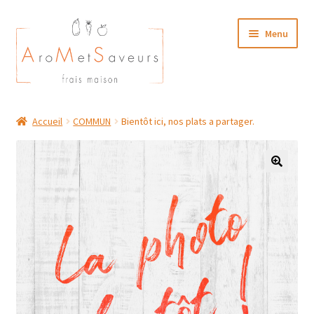
Aller
Aller
Menu
à
au
la
contenu
navigation
NOTRE CARTE TRAITEUR
Accueil
COMMUN
Bientôt ici, nos plats a partager.
Plat du Jour/ Menu Week end
NOS BOUTIQUES
MON COMPTE