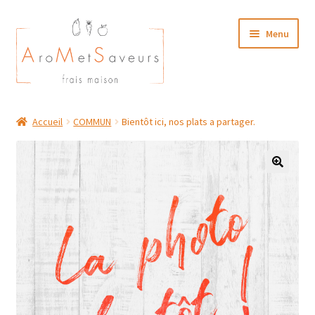
Aller
Aller
Menu
à
au
la
contenu
navigation
NOTRE CARTE TRAITEUR
Accueil
COMMUN
Bientôt ici, nos plats a partager.
Plat du Jour/ Menu Week end
NOS BOUTIQUES
MON COMPTE