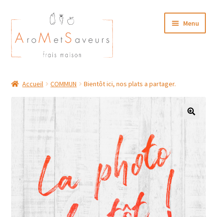
Aller
Aller
Menu
à
au
la
contenu
navigation
NOTRE CARTE TRAITEUR
Accueil
COMMUN
Bientôt ici, nos plats a partager.
Plat du Jour/ Menu Week end
NOS BOUTIQUES
MON COMPTE