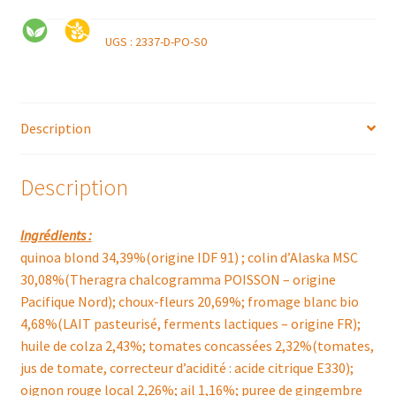
UGS :
2337-D-PO-S0
Description
Description
Ingrédients :
quinoa blond 34,39%(origine IDF 91) ; colin d’Alaska MSC
30,08%(Theragra chalcogramma POISSON – origine
Pacifique Nord); choux-fleurs 20,69%; fromage blanc bio
4,68%(LAIT pasteurisé, ferments lactiques – origine FR);
huile de colza 2,43%; tomates concassées 2,32%(tomates,
jus de tomate, correcteur d’acidité : acide citrique E330);
oignon rouge local 2,26%; ail 1,16%; puree de gingembre