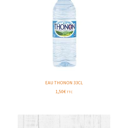
EAU THONON 33CL
1,50
€
TTC