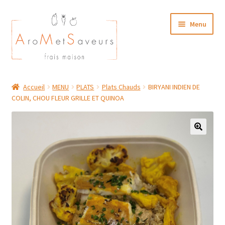
Aller
Aller
Menu
à
au
la
contenu
navigation
NOTRE CARTE TRAITEUR
Accueil
MENU
PLATS
Plats Chauds
BIRYANI INDIEN DE
COLIN, CHOU FLEUR GRILLE ET QUINOA
Plat du Jour/ Menu Week end
NOS BOUTIQUES
MON COMPTE