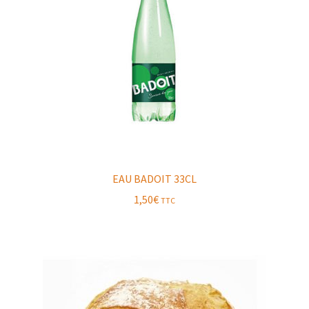
EAU BADOIT 33CL
1,50
€
TTC