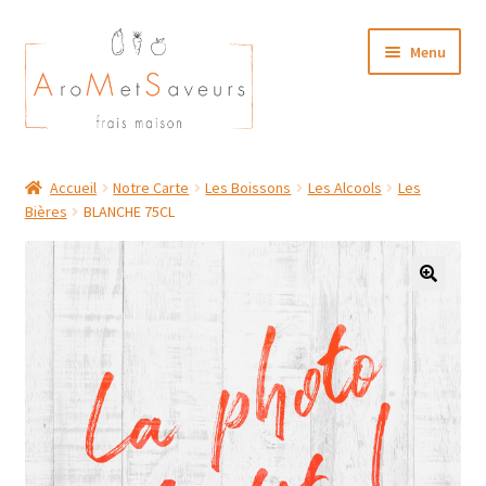
Aller
Aller
Menu
à
au
la
contenu
navigation
NOTRE CARTE TRAITEUR
Accueil
Notre Carte
Les Boissons
Les Alcools
Les
Bières
BLANCHE 75CL
Plat du Jour/ Menu Week end
NOS BOUTIQUES
MON COMPTE