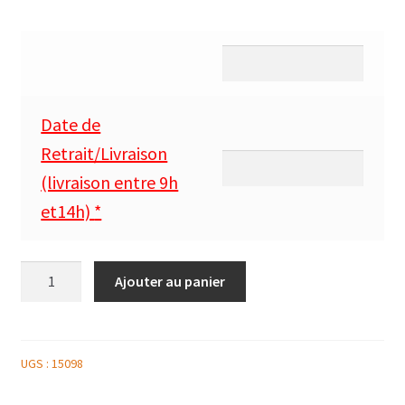
Date de
Retrait/Livraison
(livraison entre 9h
et14h)
*
quantité
Ajouter au panier
de
BLANCHE
75CL
UGS :
15098