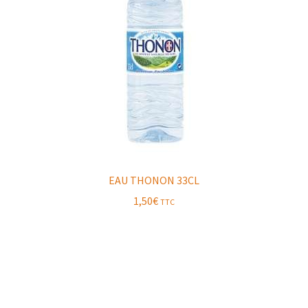
EAU THONON 33CL
1,50
€
TTC