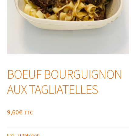
BOEUF BOURGUIGNON
AUX TAGLIATELLES
9,60
€
TTC
UGS :
2108-E-VI-S0