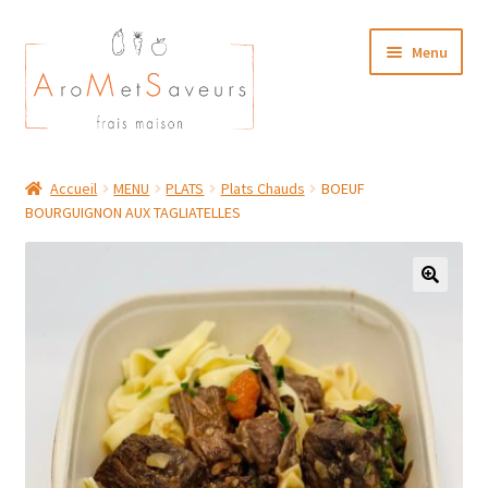
Aller
Aller
Menu
à
au
la
contenu
navigation
NOTRE CARTE TRAITEUR
Accueil
MENU
PLATS
Plats Chauds
BOEUF
BOURGUIGNON AUX TAGLIATELLES
Plat du Jour/ Menu Week end
NOS BOUTIQUES
MON COMPTE