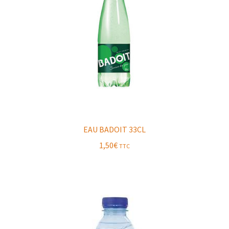
EAU BADOIT 33CL
1,50
€
TTC