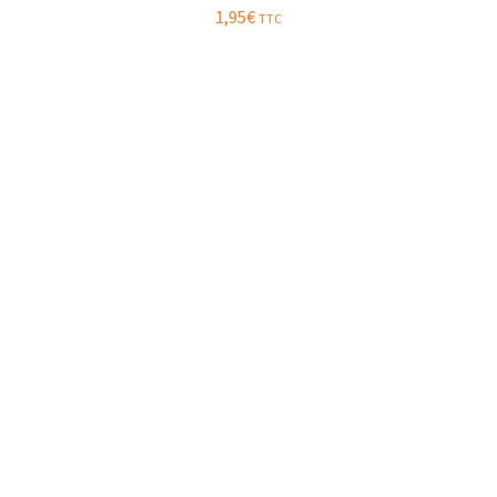
1,95
€
TTC