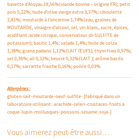
bavette d’Aloyau 19,56%(viande bovine – origine FR); petit
pois 5,22%; huile d’olive vierge extra 3,37%; ciboulette
2,81%; moutarde à l’ancienne 1,74%(eau, graines de
MOUTARDE, vinaigre d’alcool, sel, vin blanc, sucre, épices,
acidifiant :acide citrique, conservateur :di-SULFITE de
potassium); basilic 1,4%; salade 1,4%; huile de colza
1,38%; grana padano 1,12%(LAIT ŒUFS); thym frais 0,97%;
sel 0,36%; ail 0,32%; beurre 0,32%(LAIT ); arôme basilic
0,17%; sarriette fraiche 0,16%; poivre 0,03%
Allergènes :
gluten-lait-moutarde-oeuf-sulfite- [fabriqué dans un
laboratoire utilisant : arachide-celeri-crustaces-fruits a
coque-lupin-mollusques-poissons-sesame-soja-]
Vous aimerez peut-être aussi…