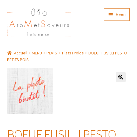
Aller
Aller
Menu
à
au
la
contenu
navigation
NOTRE CARTE TRAITEUR
Accueil
MENU
PLATS
Plats Froids
BOEUF FUSILLI PESTO
PETITS POIS
Plat du Jour/ Menu Week end
NOS BOUTIQUES
MON COMPTE
BOEUF FUSILLI PESTO