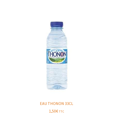
EAU THONON 33CL
1,50
€
TTC