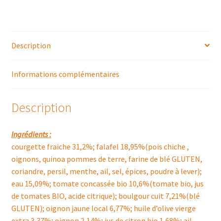
Description
Informations complémentaires
Description
Ingrédients :
courgette fraiche 31,2%; falafel 18,95%(pois chiche ,
oignons, quinoa pommes de terre, farine de blé GLUTEN,
coriandre, persil, menthe, ail, sel, épices, poudre à lever);
eau 15,09%; tomate concassée bio 10,6%(tomate bio, jus
de tomates BIO, acide citrique); boulgour cuit 7,21%(blé
GLUTEN); oignon jaune local 6,77%; huile d’olive vierge
extra 3,37%; oignon 2,14%; jus de citron bio 1,68%; ail