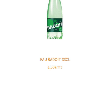
EAU BADOIT 33CL
1,50
€
TTC