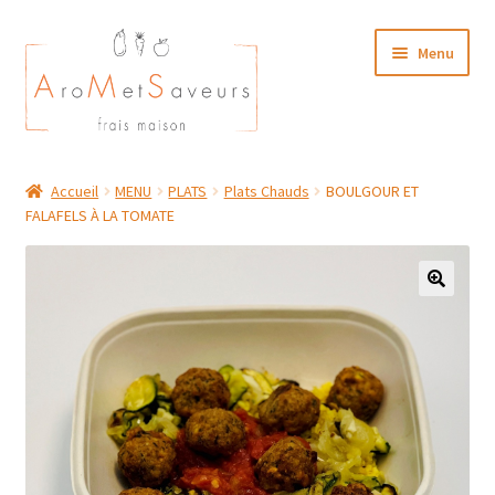
Aller
Aller
Menu
à
au
la
contenu
navigation
NOTRE CARTE TRAITEUR
Accueil
MENU
PLATS
Plats Chauds
BOULGOUR ET
FALAFELS À LA TOMATE
Plat du Jour/ Menu Week end
NOS BOUTIQUES
MON COMPTE