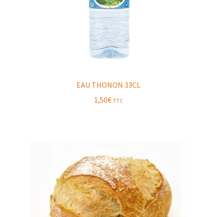
EAU THONON 33CL
1,50
€
TTC