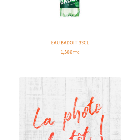
EAU BADOIT 33CL
1,50
€
TTC