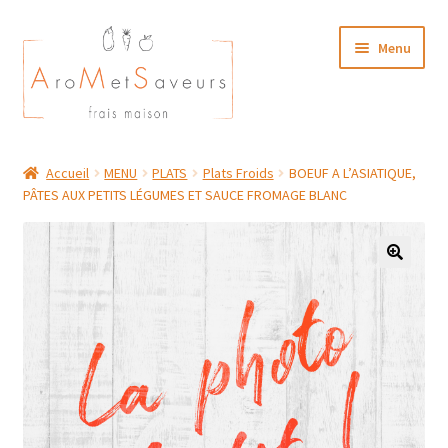
Aller
Aller
Menu
à
au
la
contenu
navigation
NOTRE CARTE TRAITEUR
Accueil
MENU
PLATS
Plats Froids
BOEUF A L’ASIATIQUE,
PÂTES AUX PETITS LÉGUMES ET SAUCE FROMAGE BLANC
Plat du Jour/ Menu Week end
NOS BOUTIQUES
MON COMPTE