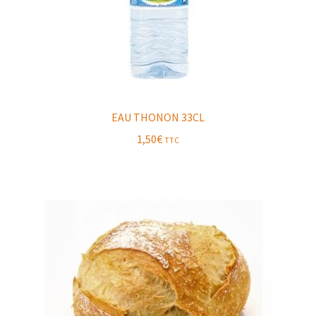
EAU THONON 33CL
1,50
€
TTC