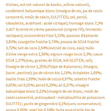
d’olives, extrait naturel de basilic, arôme naturel),
condiment balsamique blanc (vinaigre de vin, jus de raisin
concentré, moût de raisin, SULFITES), sel, persil,
ciboulette, acidifiant : acide citrique); fromage blanc 7,3%
(LAIT écrémé et crème pasteurisé (origine FR), ferments
lactiques); concombres frais 5,15%; pousses d’épinards
3,83%; courgette fraiche 3,74%; pousse de SOJA fraiche
3,72%; lait de coco 2,94%(extrait de coco, eau); huile
d’olive vierge extra 2,36%; oignon rouge local 2,3%; sauce
SOJA 1,37%(eau, graines de SOJA, blé GLUTEN, sel);
Vinaigre de citron 1,25%(Pulpe de Kalamansi, Vinaigre,
Sucre , pectine); jus de citron bio 1,19%; échalotes 1,09%;
basilic frais 1,09%; huile de colza 0,97%; cebette fraiche
0,65%; sel 0,55%; persil 0,29%; ail 0,27%; vinaigre
balsamique blanc 0,22%(vinaigre de vin blanc, moût de
raisin concentré, antioxydant : métabisulfite de potassium
SULFITE) ; purée de gingembre 0,1%(sans conservateur);
poivre 0,06%; miel bio 0,04%; huile essentielle bio de