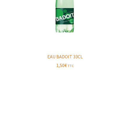
EAU BADOIT 33CL
1,50
€
TTC