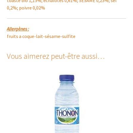
toasté bio 1,13%; échalotes 0,61%; SESAME 0,23%; sel
0,2%; poivre 0,02%
Allergènes :
fruits a coque-lait-sésame-sulfite
Vous aimerez peut-être aussi…