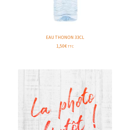
EAU THONON 33CL
1,50
€
TTC