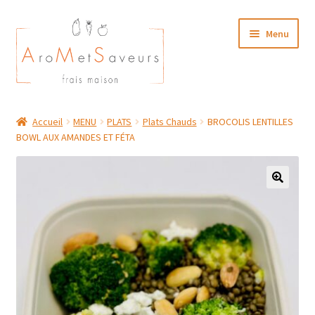
Aller
Aller
Menu
à
au
la
contenu
navigation
NOTRE CARTE TRAITEUR
Accueil
MENU
PLATS
Plats Chauds
BROCOLIS LENTILLES
BOWL AUX AMANDES ET FÉTA
Plat du Jour/ Menu Week end
NOS BOUTIQUES
MON COMPTE