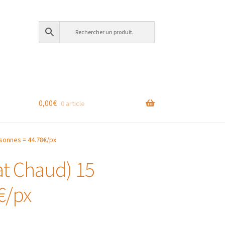
0,00
€
0 article
rsonnes = 44.78€/px
lat Chaud) 15
€/px