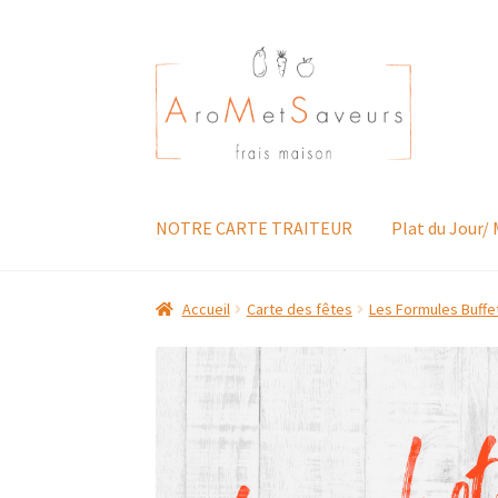
Aller
Aller
à
au
la
contenu
navigation
NOTRE CARTE TRAITEUR
Plat du Jour/
Accueil
Carte des fêtes
Les Formules Buffet