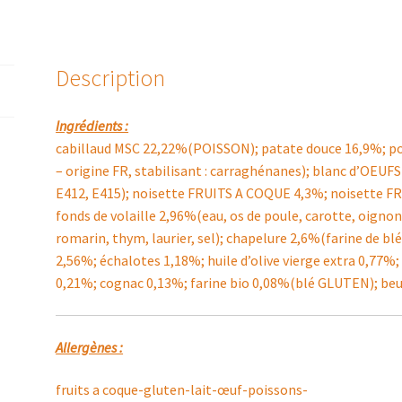
Description
Ingrédients :
cabillaud MSC 22,22%(POISSON); patate douce 16,9%; 
– origine FR, stabilisant : carraghénanes); blanc d’OEUF
E412, E415); noisette FRUITS A COQUE 4,3%; noisette FR
fonds de volaille 2,96%(eau, os de poule, carotte, oignon, 
romarin, thym, laurier, sel); chapelure 2,6%(farine de bl
2,56%; échalotes 1,18%; huile d’olive vierge extra 0,77%;
0,21%; cognac 0,13%; farine bio 0,08%(blé GLUTEN); beu
Allergènes :
fruits a coque-gluten-lait-œuf-poissons-