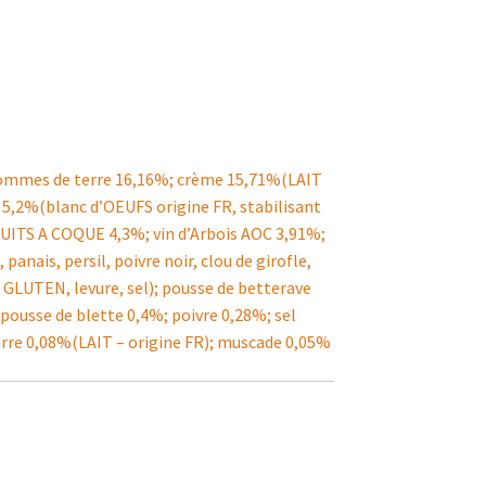
pommes de terre 16,16%; crème 15,71%(LAIT
S 5,2%(blanc d’OEUFS origine FR, stabilisant
UITS A COQUE 4,3%; vin d’Arbois AOC 3,91%;
panais, persil, poivre noir, clou de girofle,
é GLUTEN, levure, sel); pousse de betterave
 pousse de blette 0,4%; poivre 0,28%; sel
rre 0,08%(LAIT – origine FR); muscade 0,05%