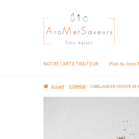
Aller
Aller
à
au
la
contenu
navigation
NOTRE CARTE TRAITEUR
Plat du Jour/
Accueil
COMMUN
CABILLAUD EN CROUTE DE 