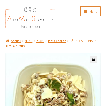
Aller
Aller
Menu
à
au
la
contenu
navigation
NOTRE CARTE TRAITEUR
Accueil
MENU
PLATS
Plats Chauds
PÂTES CARBONARA
AUX LARDONS
Plat du Jour/ Menu Week end
NOS BOUTIQUES
MON COMPTE