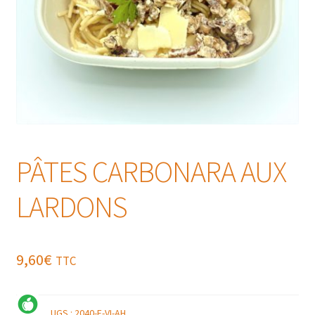
PÂTES CARBONARA AUX
LARDONS
9,60
€
TTC
UGS :
2040-E-VI-AH