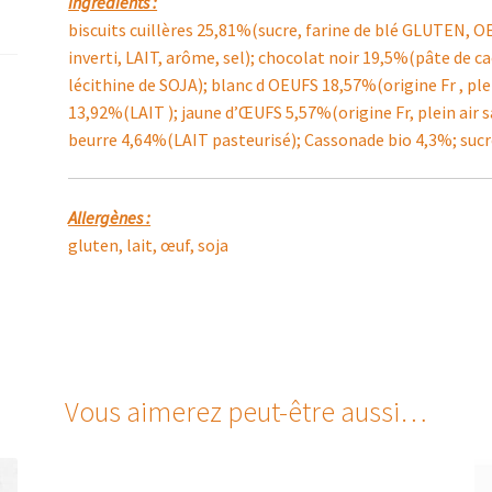
Ingrédients :
biscuits cuillères 25,81%(sucre, farine de blé GLUTEN, OEU
inverti, LAIT, arôme, sel); chocolat noir 19,5%(pâte de ca
lécithine de SOJA); blanc d OEUFS 18,57%(origine Fr , ple
13,92%(LAIT ); jaune d’ŒUFS 5,57%(origine Fr, plein air 
beurre 4,64%(LAIT pasteurisé); Cassonade bio 4,3%; suc
Allergènes :
gluten, lait, œuf, soja
Vous aimerez peut-être aussi…