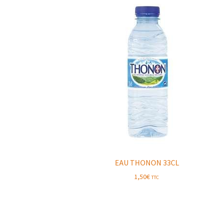
EAU THONON 33CL
1,50
€
TTC