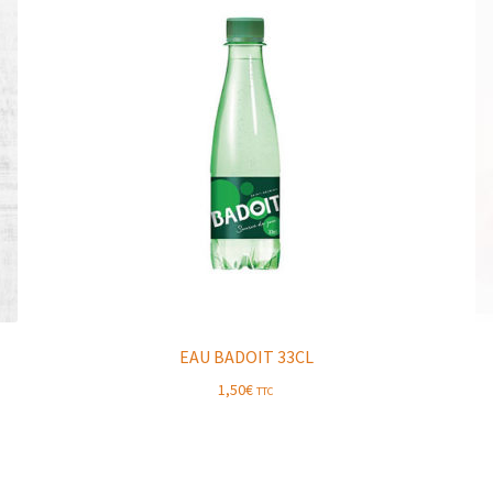
EAU BADOIT 33CL
1,50
€
TTC