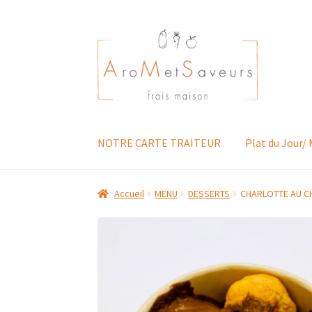
Aller
Aller
à
au
la
contenu
navigation
NOTRE CARTE TRAITEUR
Plat du Jour/
Accueil
MENU
DESSERTS
CHARLOTTE AU 