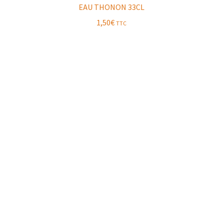
EAU THONON 33CL
1,50
€
TTC