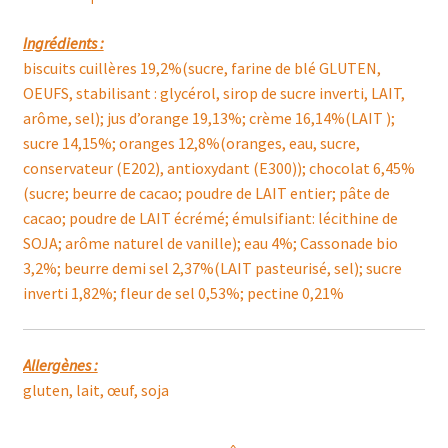
Ingrédients :
biscuits cuillères 19,2%(sucre, farine de blé GLUTEN,
OEUFS, stabilisant : glycérol, sirop de sucre inverti, LAIT,
arôme, sel); jus d’orange 19,13%; crème 16,14%(LAIT );
sucre 14,15%; oranges 12,8%(oranges, eau, sucre,
conservateur (E202), antioxydant (E300)); chocolat 6,45%
(sucre; beurre de cacao; poudre de LAIT entier; pâte de
cacao; poudre de LAIT écrémé; émulsifiant: lécithine de
SOJA; arôme naturel de vanille); eau 4%; Cassonade bio
3,2%; beurre demi sel 2,37%(LAIT pasteurisé, sel); sucre
inverti 1,82%; fleur de sel 0,53%; pectine 0,21%
Allergènes :
gluten, lait, œuf, soja