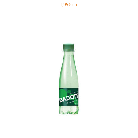
1,95
€
TTC