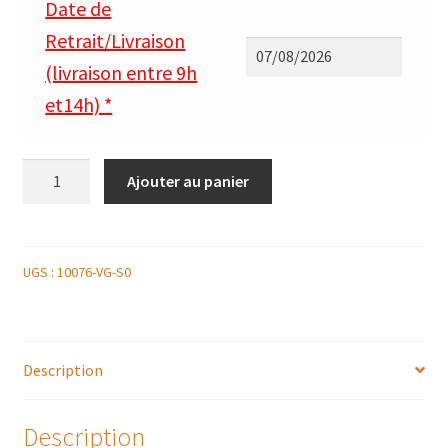
Date de
Retrait/Livraison
(livraison entre 9h
et14h)
*
quantité
Ajouter au panier
de
CHARLOTTE
CARAMEL
ORANGE
UGS :
10076-VG-S0
Description
Description