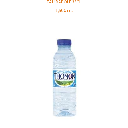
EAU BADOIT 33CL
1,50
€
TTC