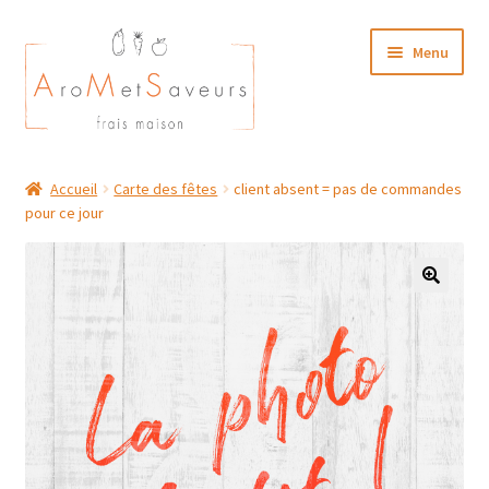
Aller
Aller
Menu
à
au
la
contenu
navigation
NOTRE CARTE TRAITEUR
Accueil
Carte des fêtes
client absent = pas de commandes
pour ce jour
Plat du Jour/ Menu Week end
NOS BOUTIQUES
MON COMPTE