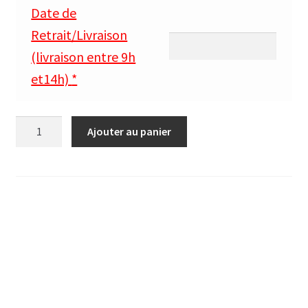
Date de
Retrait/Livraison
(livraison entre 9h
et14h)
*
quantité
Ajouter au panier
de
client
absent
=
pas
de
commandes
pour
ce
jour