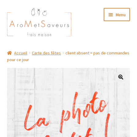
Aller
Aller
Menu
à
au
la
contenu
navigation
NOTRE CARTE TRAITEUR
Accueil
Carte des fêtes
client absent = pas de commandes
pour ce jour
Plat du Jour/ Menu Week end
NOS BOUTIQUES
MON COMPTE