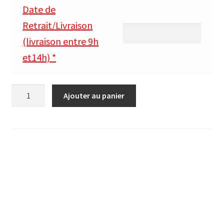
Date de
Retrait/Livraison
(livraison entre 9h
et14h)
*
quantité
Ajouter au panier
de
client
absent
=
pas
de
commandes
pour
ce
jour