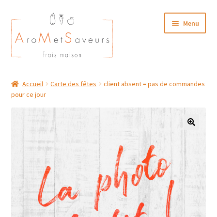
Aller
Aller
Menu
à
au
la
contenu
navigation
NOTRE CARTE TRAITEUR
Accueil
Carte des fêtes
client absent = pas de commandes
pour ce jour
Plat du Jour/ Menu Week end
NOS BOUTIQUES
MON COMPTE