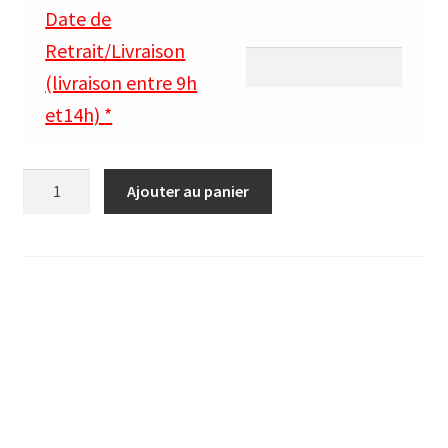
Date de
Retrait/Livraison
(livraison entre 9h
et14h)
*
quantité
Ajouter au panier
de
client
absent
=
pas
de
commandes
pour
ce
jour