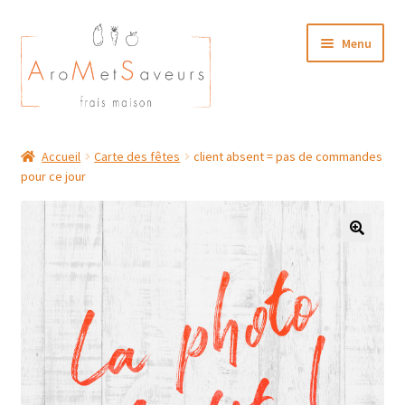
Aller
Aller
Menu
à
au
la
contenu
navigation
NOTRE CARTE TRAITEUR
Accueil
Carte des fêtes
client absent = pas de commandes
pour ce jour
Plat du Jour/ Menu Week end
NOS BOUTIQUES
MON COMPTE