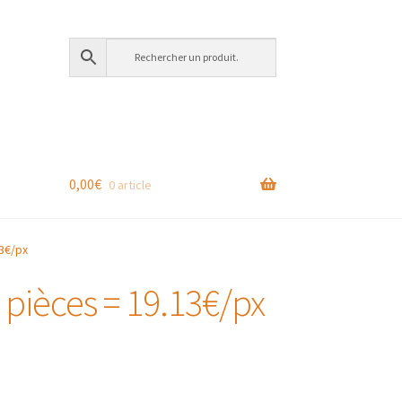
0,00
€
0 article
13€/px
0 pièces = 19.13€/px