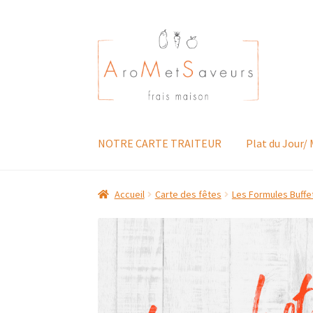
Aller
Aller
à
au
la
contenu
navigation
NOTRE CARTE TRAITEUR
Plat du Jour/
Accueil
Carte des fêtes
Les Formules Buffet