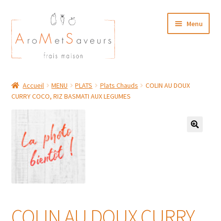
Aller
Aller
Menu
à
au
la
contenu
navigation
NOTRE CARTE TRAITEUR
Accueil
MENU
PLATS
Plats Chauds
COLIN AU DOUX
CURRY COCO, RIZ BASMATI AUX LEGUMES
Plat du Jour/ Menu Week end
NOS BOUTIQUES
MON COMPTE
COLIN AU DOUX CURRY