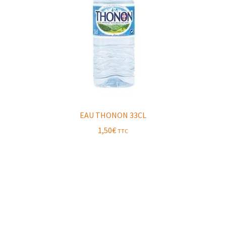
EAU THONON 33CL
1,50
€
TTC