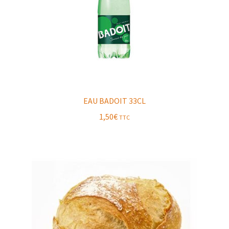
EAU BADOIT 33CL
1,50
€
TTC