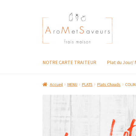
Aller
Aller
à
au
la
contenu
navigation
NOTRE CARTE TRAITEUR
Plat du Jour/
Accueil
MENU
PLATS
Plats Chauds
COLIN