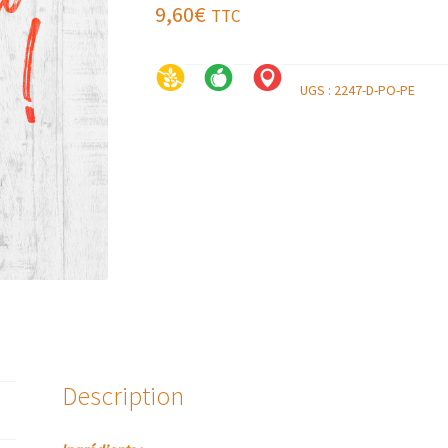
9,60
€
TTC
UGS :
2247-D-PO-PE
Description