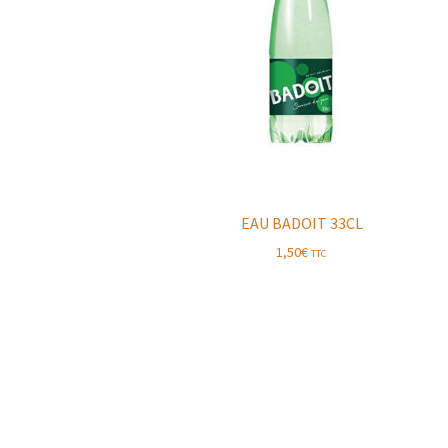
EAU BADOIT 33CL
1,50
€
TTC