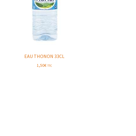
EAU THONON 33CL
1,50
€
TTC