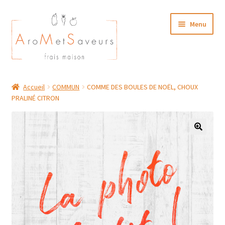
Aller
Aller
Menu
à
au
la
contenu
navigation
NOTRE CARTE TRAITEUR
Accueil
COMMUN
COMME DES BOULES DE NOËL, CHOUX
PRALINÉ CITRON
Plat du Jour/ Menu Week end
NOS BOUTIQUES
MON COMPTE