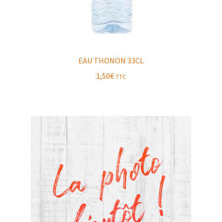
EAU THONON 33CL
1,50
€
TTC