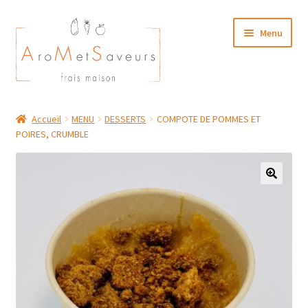
Aller
Aller
Menu
à
au
la
contenu
navigation
NOTRE CARTE TRAITEUR
Accueil
MENU
DESSERTS
COMPOTE DE POMMES ET
POIRES, CRUMBLE
Plat du Jour/ Menu Week end
NOS BOUTIQUES
MON COMPTE