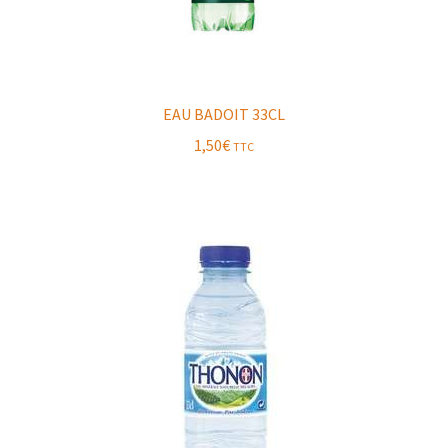
EAU BADOIT 33CL
1,50
€
TTC