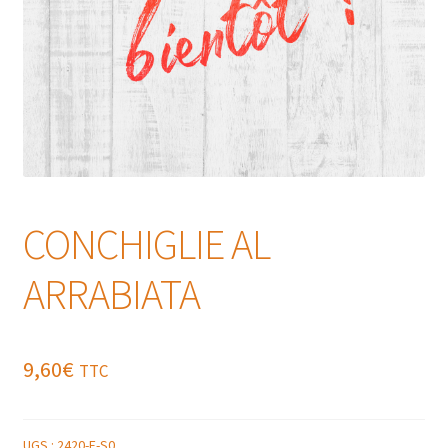
CONCHIGLIE AL
ARRABIATA
9,60
€
TTC
UGS :
2420-F-S0