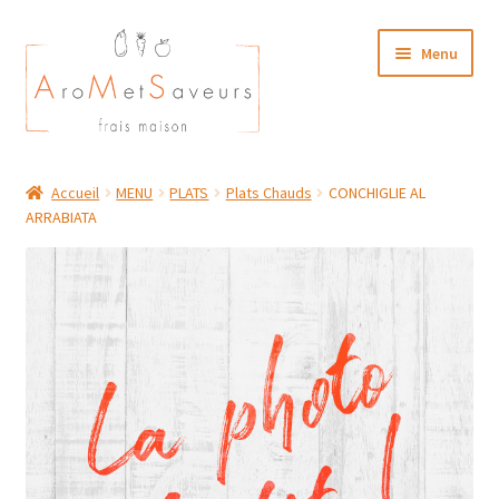
Aller
Aller
Menu
à
au
la
contenu
navigation
NOTRE CARTE TRAITEUR
Accueil
MENU
PLATS
Plats Chauds
CONCHIGLIE AL
ARRABIATA
Plat du Jour/ Menu Week end
NOS BOUTIQUES
MON COMPTE