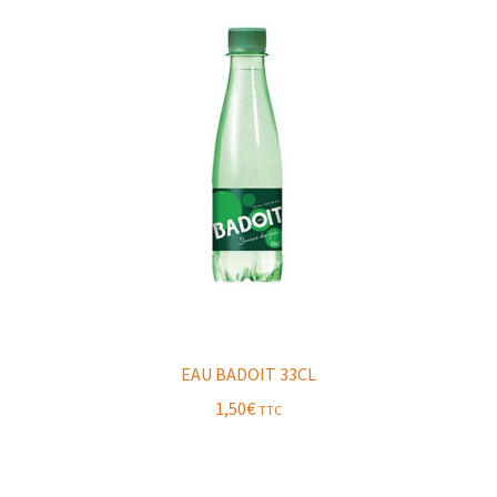
EAU BADOIT 33CL
1,50
€
TTC