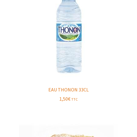
EAU THONON 33CL
1,50
€
TTC