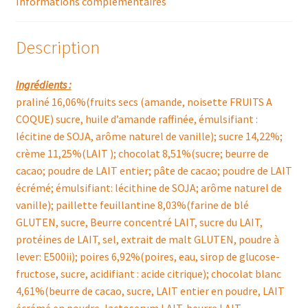
Informations complémentaires
Description
Ingrédients :
praliné 16,06%(fruits secs (amande, noisette FRUITS A
COQUE) sucre, huile d’amande raffinée, émulsifiant :
lécitine de SOJA, arôme naturel de vanille); sucre 14,22%;
crème 11,25%(LAIT ); chocolat 8,51%(sucre; beurre de
cacao; poudre de LAIT entier; pâte de cacao; poudre de LAIT
écrémé; émulsifiant: lécithine de SOJA; arôme naturel de
vanille); paillette feuillantine 8,03%(farine de blé
GLUTEN, sucre, Beurre concentré LAIT, sucre du LAIT,
protéines de LAIT, sel, extrait de malt GLUTEN, poudre à
lever: E500ii); poires 6,92%(poires, eau, sirop de glucose-
fructose, sucre, acidifiant : acide citrique); chocolat blanc
4,61%(beurre de cacao, sucre, LAIT entier en poudre, LAIT