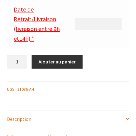
Date de
Retrait/Livraison
(livraison entre 9h
et14h)
*
quantité
Ajouter au panier
de
PRISME
DE
DOUCEUR
UGS :
11086-AH
POIRE
AU
CARAMEL
Description