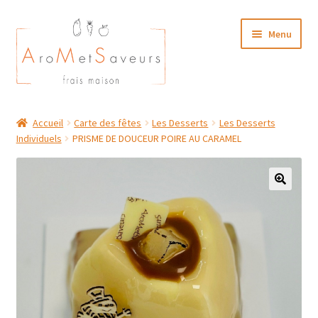
Aller
Aller
Menu
à
au
la
contenu
navigation
NOTRE CARTE TRAITEUR
Accueil
Carte des fêtes
Les Desserts
Les Desserts
Individuels
PRISME DE DOUCEUR POIRE AU CARAMEL
Plat du Jour/ Menu Week end
NOS BOUTIQUES
MON COMPTE