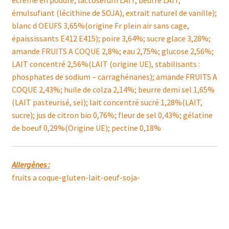
écrémé en poudre, lactoserum LAIT, beurre LAIT,
émulsufiant (lécithine de SOJA), extrait naturel de vanille);
blanc d OEUFS 3,65%(origine Fr plein air sans cage,
épaississants E412 E415); poire 3,64%; sucre glace 3,28%;
amande FRUITS A COQUE 2,8%; eau 2,75%; glucose 2,56%;
LAIT concentré 2,56%(LAIT (origine UE), stabilisants :
phosphates de sodium – carraghénanes); amande FRUITS A
COQUE 2,43%; huile de colza 2,14%; beurre demi sel 1,65%
(LAIT pasteurisé, sel); lait concentré sucré 1,28%(LAIT,
sucre); jus de citron bio 0,76%; fleur de sel 0,43%; gélatine
de boeuf 0,29%(Origine UE); pectine 0,18%
Allergènes :
fruits a coque-gluten-lait-oeuf-soja-