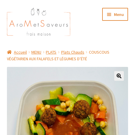
Aller
Aller
Menu
à
au
la
contenu
navigation
NOTRE CARTE TRAITEUR
Accueil
MENU
PLATS
Plats Chauds
COUSCOUS
VÉGÉTARIEN AUX FALAFELS ET LÉGUMES D’ÉTÉ
Plat du Jour/ Menu Week end
NOS BOUTIQUES
MON COMPTE