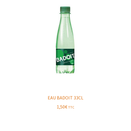
EAU BADOIT 33CL
1,50
€
TTC