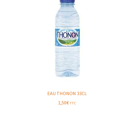
EAU THONON 33CL
1,50
€
TTC